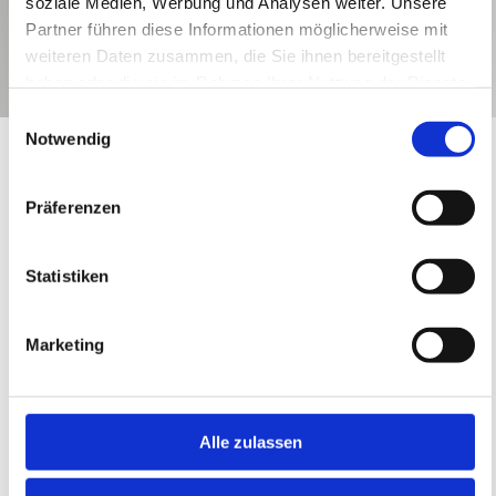
soziale Medien, Werbung und Analysen weiter. Unsere
Partner führen diese Informationen möglicherweise mit
weiteren Daten zusammen, die Sie ihnen bereitgestellt
haben oder die sie im Rahmen Ihrer Nutzung der Dienste
gesammelt haben.
Einwilligungsauswahl
Notwendig
STARTSEITE
ANWENDUNGSBEREICHE
GLÄSER FÜR
GEWERBLICHE KÜHLGERÄTE
Präferenzen
GLÄSER FÜR
Statistiken
GEWERBLICHE
Marketing
KÜHLGERÄTE
Alle zulassen